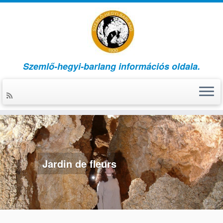
Szemlő-hegyi-barlang információs oldala.
Passer
au
contenu
Jardin de fleurs