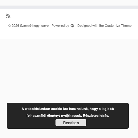
·
© 2026
Szemlő-hegyi cave
·
Powered by
·
Designed with the
Customizr Theme
·
A weboldalunkon cookie-kat használunk, hogy a legjobb
felhasználói élményt nyújthassuk.
Részletes leírás.
Rendben