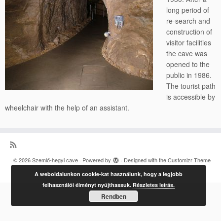
long period of
re-search and
construction of
visitor facilities
the cave was
opened to the
public in 1986.
The tourist path
is accessible by
wheelchair with the help of an assistant.
·
© 2026
Szemlő-hegyi cave
·
Powered by
·
Designed with the
Customizr Theme
·
A weboldalunkon cookie-kat használunk, hogy a legjobb
felhasználói élményt nyújthassuk.
Részletes leírás.
Rendben