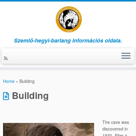
Szemlő-hegyi-barlang információs oldala.
Skip
to
Home
»
Building
content
Building
The cave was
discovered in
1930. After a