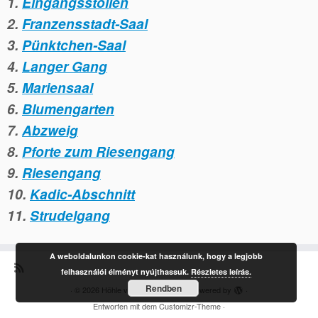
1.
Eingangsstollen
2.
Franzensstadt-Saal
3.
Pünktchen-Saal
4.
Langer Gang
5.
Mariensaal
6.
Blumengarten
7.
Abzweig
8.
Pforte zum Riesengang
9.
Riesengang
10.
Kadic-Abschnitt
11.
Strudelgang
A weboldalunkon cookie-kat használunk, hogy a legjobb
felhasználói élményt nyújthassuk.
Részletes leírás.
Rendben
·
© 2026
Höhle von Szemlö-hegy
·
Powered by
·
Entworfen mit dem
Customizr-Theme
·