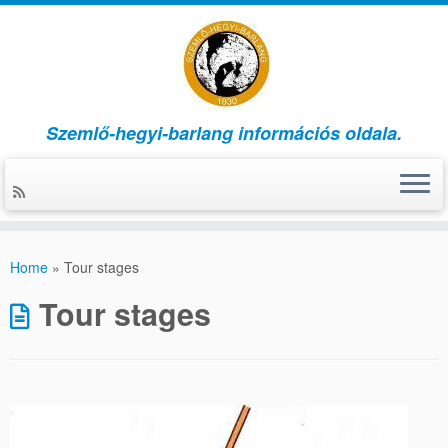
Szemlő-hegyi-barlang információs oldala.
Skip
to
Home
»
Tour stages
content
Tour stages