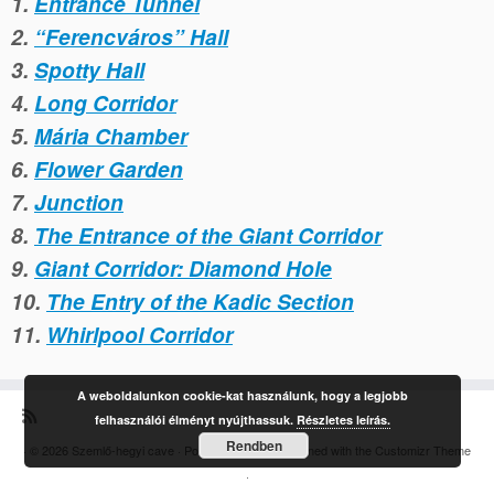
1.
Entrance Tunnel
2.
“Ferencváros” Hall
3.
Spotty Hall
4.
Long Corridor
5.
Mária Chamber
6.
Flower Garden
7.
Junction
8.
The Entrance of the Giant Corridor
9.
Giant Corridor: Diamond Hole
10.
The Entry of the Kadic Section
11.
Whirlpool Corridor
A weboldalunkon cookie-kat használunk, hogy a legjobb
felhasználói élményt nyújthassuk.
Részletes leírás.
Rendben
·
© 2026
Szemlő-hegyi cave
·
Powered by
·
Designed with the
Customizr Theme
·