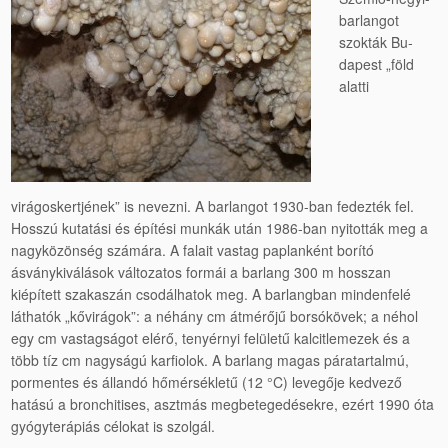
barlangot
szokták Bu­
dapest „föld
alatti
virágoskertjének” is nevezni. A barlangot 1930-ban fedezték fel.
Hosszú kutatási és építési munkák után 1986-ban nyitották meg a
nagyközönség számára. A falait vas­tag paplanként borító
ásványkiválások változatos formái a barlang 300 m hosszan
kiépített szakaszán csodálhatok meg. A barlangban mindenfelé
láthatók „kővirágok”: a néhány cm átmérőjű borsókövek; a néhol
egy cm vastagságot elérő, te­nyérnyi felületű kalcitlemezek és a
több tíz cm nagyságú kar­fiolok. A barlang magas páratartalmú,
pormentes és állandó hőmérsékletű (12 °C) levegője kedvező
hatású a bronchitises, asztmás megbetegedésekre, ezért 1990 óta
gyógyterápiás célokat is szolgál.